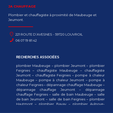
JA CHAUFFAGE
Plombier et chauffagiste à proximité de Maubeuge et
Jeumont.
221 ROUTE D’AVESNES - 59720 LOUVROIL
06 07 19 81 42
RECHERCHES ASSOCIÉES
plombier Maubeuge
–
plombier Jeumont
–
plombier
Feignies
–
chauffagiste Maubeuge
–
chauffagiste
Jeumont
–
chauffagiste Feignies
–
pompe à chaleur
Maubeuge
–
pompe à chaleur Jeumont
–
pompe à
chaleur Feignies
–
dépannage chauffage Maubeuge
–
dépannage chauffage Jeumont
–
dépannage
chauffage Feignies
–
salle de bain Maubeuge
–
salle
de bain Jeumont
–
salle de bain Feignies
–
plombier
Hautmont
–
plombier Bavay
–
plombier Aulnoye-
Aymeries
–
salle de bain Hautmont
–
salle de bain